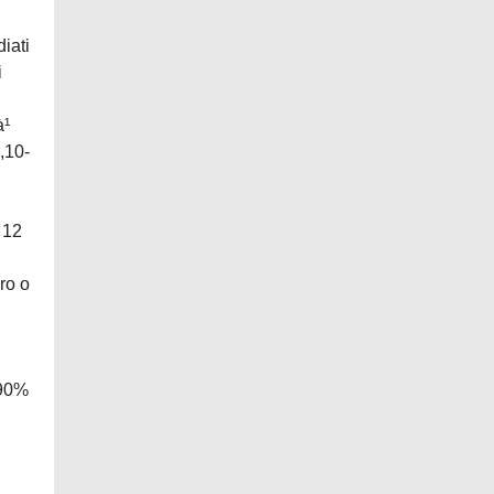
iati
i
à¹
,10-
 12
ro o
 90%