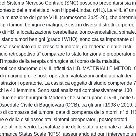
 Sistema Nervoso Centrale (SNC) possono presentarsi sia in
 contesto della malattia di von Hippel-Lindau (vHL). La vHL à¨ un
alla mutazione del gene VHL (cromosoma 3p25-26), che determi
li tumori, benigni e maligni, e cisti in diversi distretti corporei, 
 di HB, a localizzazione cerebellare, tronco-encefalica, spinale,
B siano tumori benigni (grado I WHO), sono causa importante di
ssa esercitato dalla crescita tumorale, dall'edema e dalle cisti
dio retrospettivo à¨ comparare lo stato funzionale preoperatorio
'impatto della terapia chirurgica sul corso della malattia,
azienti con sindrome di vHL affetti da HB. MATERIALI E METODI C
ti di imaging pre- e post- operatori, valutazioni ambulatoriali dei
gistrazioni operatorie. La casistica oggetto di studio comprende 
schi e 41 femmine. Sono stati analizzati complessivamente 130
ai due neurochirurghi di Modena che si occupano di vHL, nelle U
Ospedale Civile di Baggiovara (OCB), tra gli anni 1998 e 2019. 
no di comparsa del tumore, data di comparsa dei sintomi, n° di H
e e della cisti associata, sintomi preoperatori, postoperatori
e all'intervento. La valutazione dello stato funzionale à¨ stata
rformance Status Scale (KPS), assegnando ad ogni intervento un