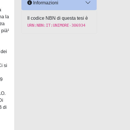
Informazioni
a
na la
Il codice NBN di questa tesi è
tra
URN:NBN:IT:UNIMORE-306934
 pià¹
 dei
i si
79
.O.
Di
B di