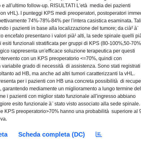
e all'ultimo follow-up. RISULTATI L'età media dei pazienti
4 non vHL). I punteggi KPS medi preoperatori, postoperatori immed
rispettivamente 74%-78%-84% per l'intera casistica esaminata. Tal
do i pazienti in base alla localizzazione del tumore; da cià² à¨
 encefalo presentano i valori pià¹ alti, la sede spinale quelli pi
i esiti funzionali stratificata per gruppi di KPS (80-100%,50-70%
rgico rappresenta un'efficace soluzione terapeutica per questi
ll'intervento con un KPS preoperatorio <=70%, quindi con
 variabile grado di necessità di assistenza. Sono stati registrati
oltanto ad HB, ma anche ad altri tumori caratterizzanti la vHL.
enta per i pazienti con HB una concreta possibilità di recupe
ta, garantendo mediamente un miglioramento a lungo termine del
me i pazienti con miglior stato funzionale all'ingresso abbiano
giore esito funzionale à¨ stato visto associato alla sede spinale.
de e KPS preoperatorio>70% hanno una probabilità superiore al
iva.
eta
Scheda completa (DC)