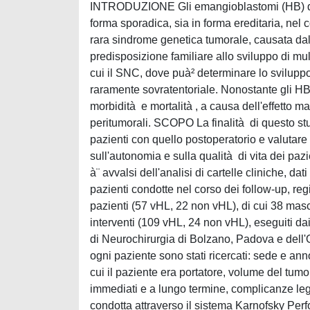
INTRODUZIONE Gli emangioblastomi (HB) del
forma sporadica, sia in forma ereditaria, nel
rara sindrome genetica tumorale, causata d
predisposizione familiare allo sviluppo di multip
cui il SNC, dove puà² determinare lo sviluppo
raramente sovratentoriale. Nonostante gli H
morbidità e mortalità , a causa dell'effetto ma
peritumorali. SCOPO La finalità di questo stu
pazienti con quello postoperatorio e valutare l
sull'autonomia e sulla qualità di vita dei p
à¨ avvalsi dell'analisi di cartelle cliniche, da
pazienti condotte nel corso dei follow-up, re
pazienti (57 vHL, 22 non vHL), di cui 38 ma
interventi (109 vHL, 24 non vHL), eseguiti d
di Neurochirurgia di Bolzano, Padova e dell'
ogni paziente sono stati ricercati: sede e an
cui il paziente era portatore, volume del tumor
immediati e a lungo termine, complicanze legat
condotta attraverso il sistema Karnofsky Pe