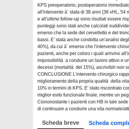
KPS preoperatorio, postoperatorio immediato 
all'intervento à¨ stata di 38 anni (36 vHL, 5
e all'ultimo follow-up sono risultati essere 
punteggi sono stati anche calcolati suddividen
emerso che la sede del cervelletto e del tronco
bassi. E' stata anche condotta un'analisi degl
40%), da cui à¨ emerso che l'intervento chiru
pazienti, anche per coloro i quali arrivino a
impossibilità a condurre un lavoro attivo e un
decessi (mortalità del 15%), ascrivibili non s
CONCLUSIONE L'intervento chirurgico rappres
miglioramento della propria qualità della vi
10% in termini di KPS. E' stato riscontrato co
miglior esito funzionale finale, mentre un peg
Ciononostante i pazienti con HB in tale se
di continuare a condurre una vita normale/att
Scheda breve
Scheda compl