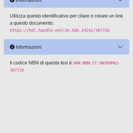
Informazioni
Utilizza questo identificativo per citare o creare un link
a questo documento:
https://hdl.handle.net/20.500.14242/307726
Informazioni
Il codice NBN di questa tesi è
URN:NBN:IT:UNIROMA2-
307726
Powered by UNITESI
-
about
UNITESI
-
Utilizzo dei cookie
-