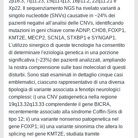
2p16.3, 7q11.23, 15q11-q13, 16p11.2, 22q11.21 e
Xp22. Il sequenziamento NGS ha rivelato varianti a
singolo nucleotide (SNVs) causative in ~24% dei
pazienti negativi all’analisi delle CNVs, identificando
mutazioni in geni chiave come ADNP, CHD8, FOXP1,
KMT2E, MECP2, SCN1A, STXBP1 e SYNGAP1.
L'utilizzo sinergico di queste tecnologie ha consentito
di determinare l'eziologia genetica in una porzione
significativa (~23%) dei pazienti analizzati, ampliando
la nostra comprensione sulle basi molecolari di questi
disturbi. Sono stati esaminati in dettaglio cinque casi
emblematici, ciascuno rappresentativo di una diversa
tipologia di variante associata a fenotipi neurologici
complessi: i) una CNV patogenetica nella regione
19q13.32q13.33 comprendente il gene BICRA,
recentemente associato alla sindrome Coffin-Siris di
tipo 12; ii) una variante nonsenso patogenetica nel
gene FOXP1; iii) una variante sinonima che altera lo
splicing nel gene KMT2E, studiata tramite