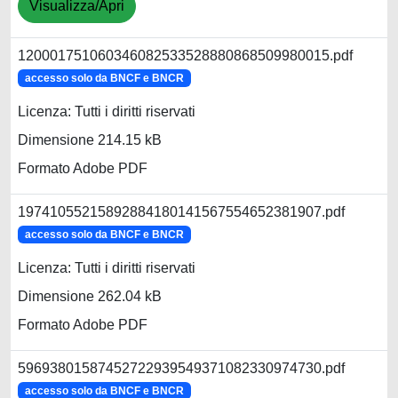
Visualizza/Apri
120001751060346082533528880868509980015.pdf
accesso solo da BNCF e BNCR
Licenza: Tutti i diritti riservati
Dimensione 214.15 kB
Formato Adobe PDF
19741055215892884180141567554652381907.pdf
accesso solo da BNCF e BNCR
Licenza: Tutti i diritti riservati
Dimensione 262.04 kB
Formato Adobe PDF
59693801587452722939549371082330974730.pdf
accesso solo da BNCF e BNCR