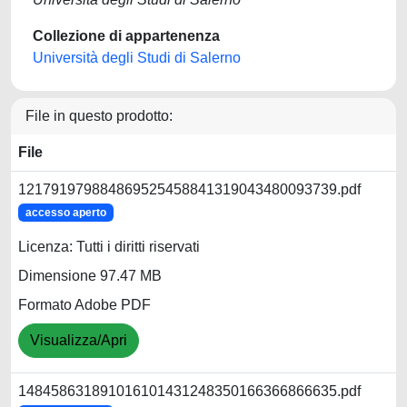
Collezione di appartenenza
Università degli Studi di Salerno
File in questo prodotto:
File
121791979884869525458841319043480093739.pdf
accesso aperto
Licenza: Tutti i diritti riservati
Dimensione 97.47 MB
Formato Adobe PDF
Visualizza/Apri
148458631891016101431248350166366866635.pdf