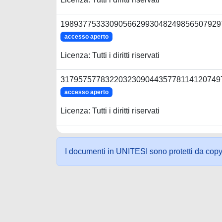
1989377533309056629930482498565079297
accesso aperto
Licenza: Tutti i diritti riservati
3179575778322032309044357781141207497
accesso aperto
Licenza: Tutti i diritti riservati
I documenti in UNITESI sono protetti da copyrig