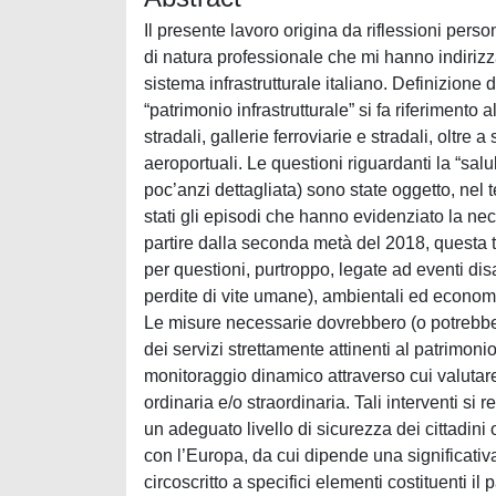
Il presente lavoro origina da riflessioni perso
di natura professionale che mi hanno indirizza
sistema infrastrutturale italiano. Definizione 
“patrimonio infrastrutturale” si fa riferimento a
stradali, gallerie ferroviarie e stradali, oltre 
aeroportuali. Le questioni riguardanti la “salu
poc’anzi dettagliata) sono state oggetto, nel te
stati gli episodi che hanno evidenziato la nece
partire dalla seconda metà del 2018, questa 
per questioni, purtroppo, legate ad eventi dis
perdite di vite umane), ambientali ed econom
Le misure necessarie dovrebbero (o potrebbero
dei servizi strettamente attinenti al patrimon
monitoraggio dinamico attraverso cui valutare 
ordinaria e/o straordinaria. Tali interventi s
un adeguato livello di sicurezza dei cittadini o
con l’Europa, da cui dipende una significativ
circoscritto a specifici elementi costituenti i