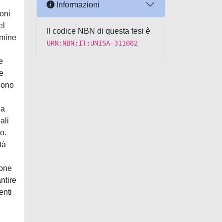
Informazioni
ioni
el
Il codice NBN di questa tesi è
rmine
URN:NBN:IT:UNISA-311082
e
ne
 sono
ca
ali
o.
tà
ione
ntire
enti