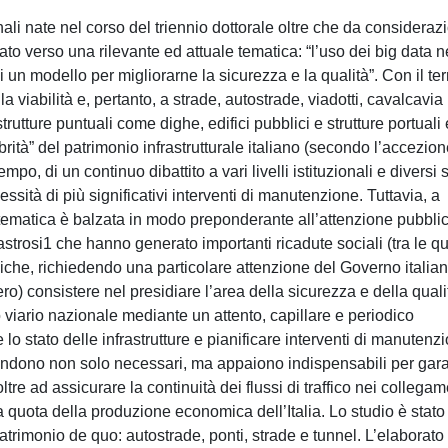
nali nate nel corso del triennio dottorale oltre che da consideraz
to verso una rilevante ed attuale tematica: “l’uso dei big data n
di un modello per migliorarne la sicurezza e la qualità”. Con il te
lla viabilità e, pertanto, a strade, autostrade, viadotti, cavalcavia
a strutture puntuali come dighe, edifici pubblici e strutture portuali 
brità” del patrimonio infrastrutturale italiano (secondo l’accezio
mpo, di un continuo dibattito a vari livelli istituzionali e diversi
ssità di più significativi interventi di manutenzione. Tuttavia, a
tematica è balzata in modo preponderante all’attenzione pubbli
astrosi1 che hanno generato importanti ricadute sociali (tra le qu
iche, richiedendo una particolare attenzione del Governo italian
) consistere nel presidiare l’area della sicurezza e della quali
io viario nazionale mediante un attento, capillare e periodico
lo stato delle infrastrutture e pianificare interventi di manutenz
i rendono non solo necessari, ma appaiono indispensabili per gara
ltre ad assicurare la continuità dei flussi di traffico nei collegam
a quota della produzione economica dell’Italia. Lo studio è stato
l patrimonio de quo: autostrade, ponti, strade e tunnel. L’elaborato