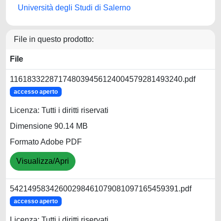
Università degli Studi di Salerno
File in questo prodotto:
File
116183322871748039456124004579281493240.pdf
accesso aperto
Licenza: Tutti i diritti riservati
Dimensione 90.14 MB
Formato Adobe PDF
Visualizza/Apri
54214958342600298461079081097165459391.pdf
accesso aperto
Licenza: Tutti i diritti riservati