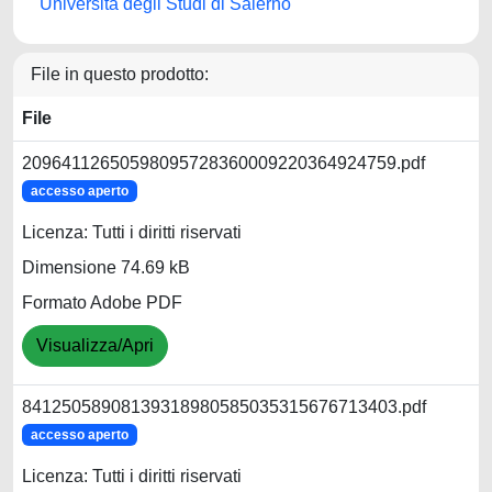
Università degli Studi di Salerno
File in questo prodotto:
File
20964112650598095728360009220364924759.pdf
accesso aperto
Licenza: Tutti i diritti riservati
Dimensione 74.69 kB
Formato Adobe PDF
Visualizza/Apri
84125058908139318980585035315676713403.pdf
accesso aperto
Licenza: Tutti i diritti riservati