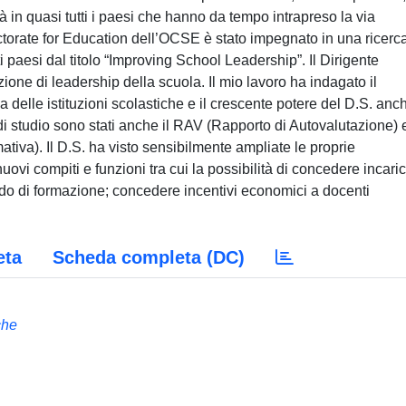
ità in quasi tutti i paesi che hanno da tempo intrapreso la via
rectorate for Education dell’OCSE è stato impegnato in una ricerc
 paesi dal titolo “Improving School Leadership”. Il Dirigente
zione di leadership della scuola. Il mio lavoro ha indagato il
a delle istituzioni scolastiche e il crescente potere del D.S. anc
di studio sono stati anche il RAV (Rapporto di Autovalutazione) e
iva). Il D.S. ha visto sensibilmente ampliate le proprie
ovi compiti e funzioni tra cui la possibilità di concedere incaric
riodo di formazione; concedere incentivi economici a docenti
eta
Scheda completa (DC)
che