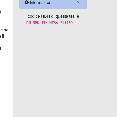
Informazioni
a
Il codice NBN di questa tesi è
URN:NBN:IT:UNISA-311760
he se
 il
hi