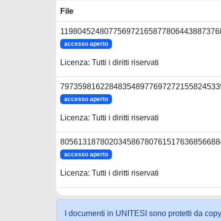
File
1198045248077569721658778064438873768
accesso aperto
Licenza: Tutti i diritti riservati
7973598162284835489776972721558245339
accesso aperto
Licenza: Tutti i diritti riservati
8056131878020345867807615176368566884
accesso aperto
Licenza: Tutti i diritti riservati
I documenti in UNITESI sono protetti da copyrig