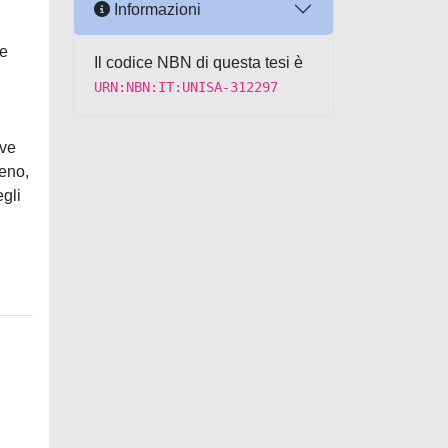
Informazioni
ne
Il codice NBN di questa tesi è
URN:NBN:IT:UNISA-312297
ove
meno,
egli