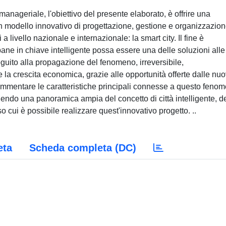
anageriale, l'obiettivo del presente elaborato, è offrire una
n modello innovativo di progettazione, gestione e organizzazio
 a livello nazionale e internazionale: la smart city. Il fine è
ane in chiave intelligente possa essere una delle soluzioni alle
eguito alla propagazione del fenomeno, irreversibile,
e la crescita economica, grazie alle opportunità offerte dalle nu
ommentare le caratteristiche principali connesse a questo feno
ornendo una panoramica ampia del concetto di città intelligente, d
so cui è possibile realizzare quest'innovativo progetto. ..
eta
Scheda completa (DC)