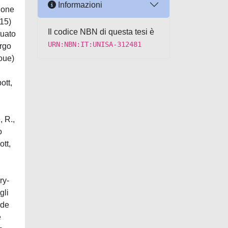
Informazioni
ione
015)
Il codice NBN di questa tesi è
tuato
URN:NBN:IT:UNISA-312481
irgo
oue)
ott,
, R.,
o
ott,
ry-
gli
nde
e