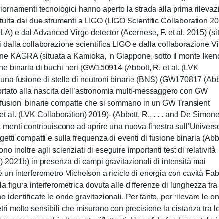
iornamenti tecnologici hanno aperto la strada alla prima rilevaz
ituita dai due strumenti a LIGO (LIGO Scientific Collaboration 2
 LA) e dal Advanced Virgo detector (Acernese, F. et al. 2015) (si
unti dalla collaborazione scientifica LIGO e dalla collaborazione V
one KAGRA (situata a Kamioka, in Giappone, sotto il monte Iken
one binaria di buchi neri (GW150914 (Abbott, R. et al. (LVK
i una fusione di stelle di neutroni binarie (BNS) (GW170817 (Abb
portato alla nascita dell’astronomia multi-messaggero con GW
i fusioni binarie compatte che si sommano in un GW Transient
 al. (LVK Collaboration) 2019)- (Abbott, R., . . . and De Simone
va menti contribuiscono ad aprire una nuova finestra sull’Univers
etti compatti e sulla frequenza di eventi di fusione binaria (Abb
o inoltre agli scienziati di eseguire importanti test di relatività
) 2021b) in presenza di campi gravitazionali di intensità mai
n interferometro Michelson a riciclo di energia con cavità Fab
a figura interferometrica dovuta alle differenze di lunghezza tra 
 identificate le onde gravitazionali. Per tanto, per rilevare le o
etri molto sensibili che misurano con precisione la distanza tra l