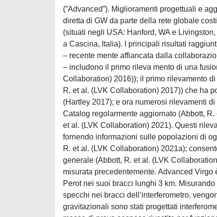
(”Advanced”). Miglioramenti progettuali e agg
diretta di GW da parte della rete globale cost
(situati negli USA: Hanford, WA e Livingston,
a Cascina, Italia). I principali risultati raggi
– recente mente affiancata dalla collaborazi
– includono il primo rileva mento di una fusi
Collaboration) 2016)); il primo rilevamento d
R. et al. (LVK Collaboration) 2017)) che ha 
(Hartley 2017); e ora numerosi rilevamenti d
Catalog regolarmente aggiornato (Abbott, R. et
et al. (LVK Collaboration) 2021). Questi rile
fornendo informazioni sulle popolazioni di ogg
R. et al. (LVK Collaboration) 2021a); consenton
generale (Abbott, R. et al. (LVK Collaboration
misurata precedentemente. Advanced Virgo è u
Perot nei suoi bracci lunghi 3 km. Misurando l
specchi nei bracci dell’interferometro, vengono
gravitazionali sono stati progettati interferom