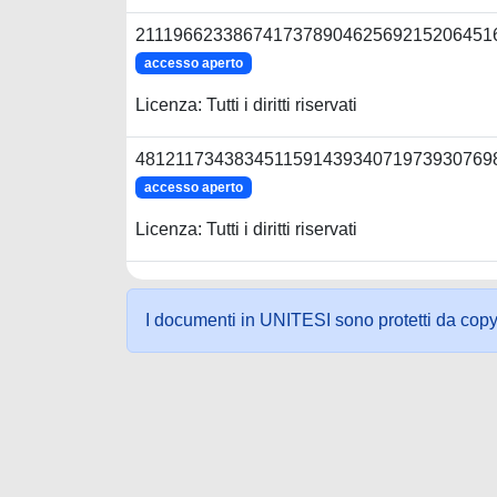
2111966233867417378904625692152064516
accesso aperto
Licenza: Tutti i diritti riservati
4812117343834511591439340719739307698
accesso aperto
Licenza: Tutti i diritti riservati
I documenti in UNITESI sono protetti da copyrig