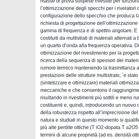
masse di prova sospese rivestite per funzion
l’ottimizzazione degli specchi per i rivelatori
configurazione dello specchio che produca la 
richiesta di progettazione dell’ottimizzazione
gamma di frequenza e di spettro angolare. E b
costituiti da multistrati di materiali alternati 
un quarto d’onda alla frequenza operativa. 
ottimizzazione del rivestimento per la proget
ricerca della sequenza di spessori dei mater
rumore termico mantenendo la trasmittanza al d
prestazioni delle strutture multistrato, `e stat
(sintetizzare e ottimizzare) materiali ottimizz
meccaniche e che consentono il raggiungimen
risultando in rivestimenti più sottili e meno 
costituenti e, quindi, introducendo un nuovo de
della robustezza rispetto all’imprecisione del
natura e studiati in questo momento si qualifi
più alte perdite ottiche (T iO2-dopata T a2O5 n
termini di alcune proprietà (ad es. densità ott