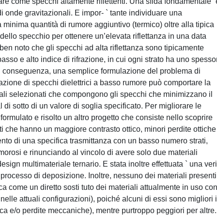
are come specchi altamente riflettenti. Una sfida fondamentale `
 di onde gravitazionali. E impor- ` tante individuare una
minima quantità di rumore aggiuntivo (termico) oltre alla tipica
 dello specchio per ottenere un’elevata riflettanza in una data
en noto che gli specchi ad alta riflettanza sono tipicamente
a basso e alto indice di rifrazione, in cui ogni strato ha uno spesso
Di conseguenza, una semplice formulazione del problema di
tazione di specchi dielettrici a basso rumore può comportare la
iali selezionati che compongono gli specchi che minimizzano il
i sotto di un valore di soglia specificato. Per migliorare le
o formulato e risolto un altro progetto che consiste nello scoprire
ati che hanno un maggiore contrasto ottico, minori perdite ottiche
to di una specifica trasmittanza con un basso numero strati,
rumorosi e rinunciando al vincolo di avere solo due materiali
sign multimateriale ternario. E stata inoltre effettuata ` una veri
 processo di deposizione. Inoltre, nessuno dei materiali presenti
ca come un diretto sosti tuto dei materiali attualmente in uso con
elle attuali configurazioni), poiché alcuni di essi sono migliori 
ica e/o perdite meccaniche), mentre purtroppo peggiori per altre. 