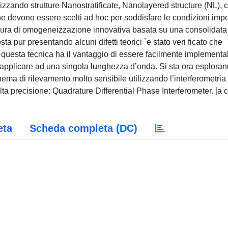
lizzando strutture Nanostratificate, Nanolayered structure (NL), 
he devono essere scelti ad hoc per soddisfare le condizioni impo
edura di omogeneizzazione innovativa basata su una consolidata
ta pur presentando alcuni difetti teorici `e stato veri ficato che
e, questa tecnica ha il vantaggio di essere facilmente implementa
la applicare ad una singola lunghezza d’onda. Si sta ora esplora
ema di rilevamento molto sensibile utilizzando l’interferometria
alta precisione: Quadrature Differential Phase Interferometer. [a 
eta
Scheda completa (DC)