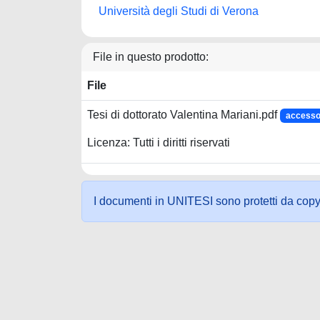
Università degli Studi di Verona
File in questo prodotto:
File
Tesi di dottorato Valentina Mariani.pdf
accesso
Licenza: Tutti i diritti riservati
I documenti in UNITESI sono protetti da copyrig
Powered by UNITESI
-
about UNITESI
-
Utilizzo dei c