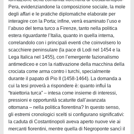
Pera, evidenziandone la composizione sociale, la mole
degli affari e le pratiche diplomatiche elaborate per
interagire con la Porta; infine, verrà esaminato l’uso e
l’abuso del tema turco a Firenze, tanto nella politica
estera riguardante l’Italia, quanto in quella interna,
correlandolo con i principali eventi che coinvolsero lo
scacchiere peninsulare (la pace di Lodi nel 1454 e la
Lega Italica nel 1455), con l’emergente fazionalismo
antimediceo e con la riattivazione della macchina della
crociata come arma contro i turchi, specialmente
durante il papato di Pio II (1458-1464). La domanda a
cui la tesi proverà a rispondere è: quanto influì la
“traiettoria turca” – intesa come insieme di interessi,
pressioni e opportunità scaturite dall’avanzata
ottomana – nella politica fiorentina? In questo senso,
gli estremi cronologici scelti si configurano significativi:
la caduta di Costantinopoli aveva aperto nuove vie ai
mercanti fiorentini, mentre quella di Negroponte sancì il