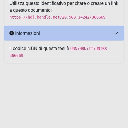
Utilizza questo identificativo per citare o creare un link
a questo documento:
https://hdl.handle.net/20.500.14242/366669
Informazioni
Il codice NBN di questa tesi è
URN:NBN:IT:UNIBS-
366669
Powered by UNITESI
-
about
UNITESI
-
Utilizzo dei cookie
-
Copyright © 2026
Area riservata