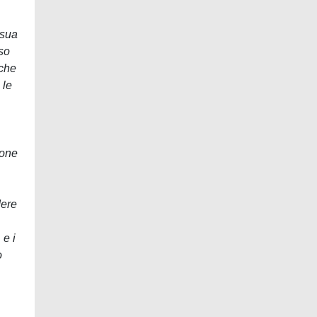
 sua
aso
 che
 le
ione
dere
 e i
o