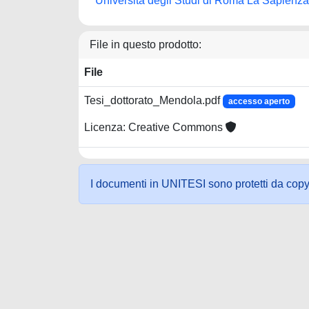
Università degli Studi di Roma La Sapienza
File in questo prodotto:
File
Tesi_dottorato_Mendola.pdf
accesso aperto
Licenza: Creative Commons
I documenti in UNITESI sono protetti da copyrig
Powered by UNITESI
-
about UNITESI
-
Utilizzo dei c