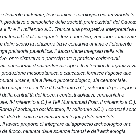
e elemento materiale, tecnologico e ideologico evidenziando la
ali, produttive e simboliche delle società preindustriali del Cauc
il IV e il I millennio a.C. Tramite una prospettiva interpretativa
 materialità dalla pregnante forza agentiva, verranno analizzate
 che definiscono la relazione tra le comunità umane e l’elemento
a preistoria paleolitica, il fuoco viene integrato nella vita
vo, ente distruttivo o partecipante a pratiche cerimoniali.
rali, considerati diametralmente opposti in termini di organizzaz
a produzione mesopotamica e caucasica fornisce risposte alle
munità umane, sia a livello pirotecnologico, sia cerimoniale.
udio compresi tra il IV e il I millennio a.C., selezionati per rispon
alla centralità del fuoco: i contesti abitativi, cerimoniali e
e, II-I millennio a.C.) e Tell Muhammad (Iraq, II millennio a.C.),
ama (Azerbaijan occidentale, IV millennio a.C.). I contesti son
i dati di scavo e la rilettura dei legacy data orientata
 Il lavoro propone di integrare all’approccio archeologico una
n da fuoco, mutuata dalle scienze forensi e dall’archeologia