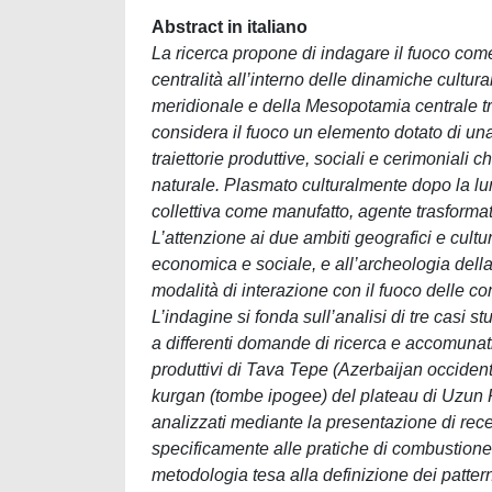
Abstract in italiano
La ricerca propone di indagare il fuoco com
centralità all’interno delle dinamiche cultur
meridionale e della Mesopotamia centrale tra 
considera il fuoco un elemento dotato di una
traiettorie produttive, sociali e cerimoniali
naturale. Plasmato culturalmente dopo la lung
collettiva come manufatto, agente trasformati
L’attenzione ai due ambiti geografici e cultu
economica e sociale, e all’archeologia dell
modalità di interazione con il fuoco delle co
L’indagine si fonda sull’analisi di tre casi st
a differenti domande di ricerca e accomunati d
produttivi di Tava Tepe (Azerbaijan occidental
kurgan (tombe ipogee) del plateau di Uzun R
analizzati mediante la presentazione di recent
specificamente alle pratiche di combustione.
metodologia tesa alla definizione dei patter