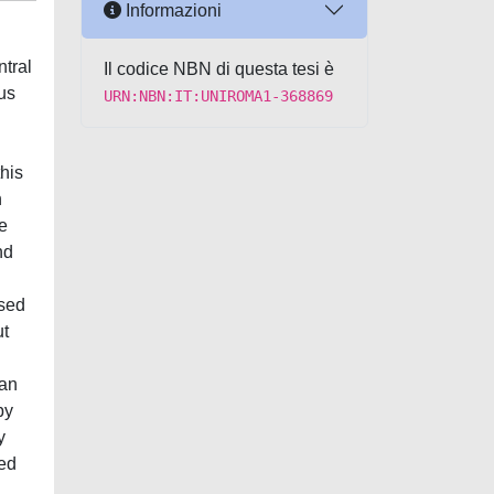
Informazioni
ntral
Il codice NBN di questa tesi è
sus
URN:NBN:IT:UNIROMA1-368869
his
n
se
nd
ased
ut
ean
by
y
wed