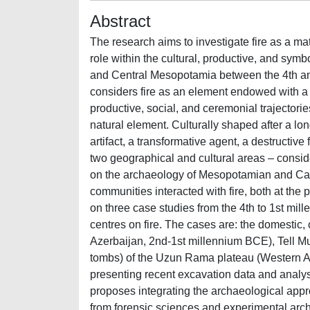
Abstract
The research aims to investigate fire as a mat
role within the cultural, productive, and sym
and Central Mesopotamia between the 4th and
considers fire as an element endowed with a s
productive, social, and ceremonial trajector
natural element. Culturally shaped after a long 
artifact, a transformative agent, a destructive
two geographical and cultural areas – consi
on the archaeology of Mesopotamian and Cau
communities interacted with fire, both at the
on three case studies from the 4th to 1st mi
centres on fire. The cases are: the domestic
Azerbaijan, 2nd-1st millennium BCE), Tell 
tombs) of the Uzun Rama plateau (Western A
presenting recent excavation data and analys
proposes integrating the archaeological appr
from forensic sciences and experimental arc