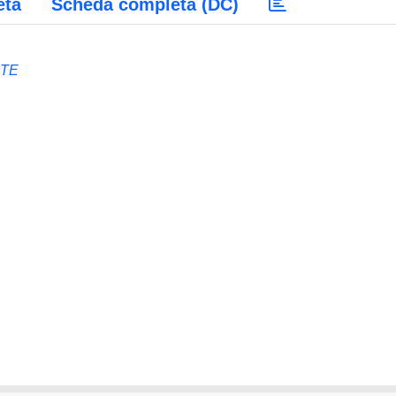
eta
Scheda completa (DC)
NTE