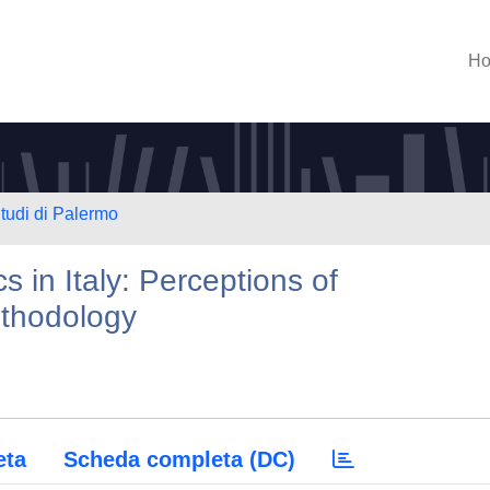
H
Studi di Palermo
s in Italy: Perceptions of
ethodology
eta
Scheda completa (DC)