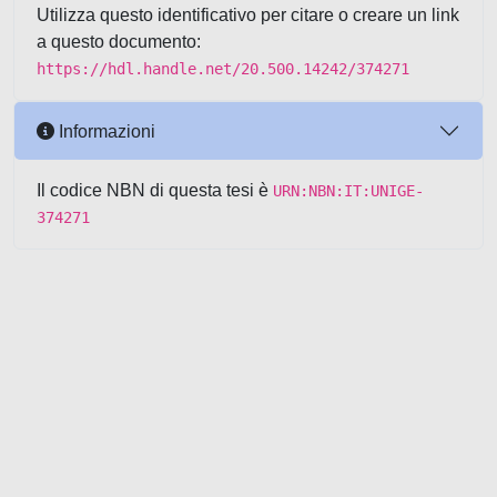
Utilizza questo identificativo per citare o creare un link
a questo documento:
https://hdl.handle.net/20.500.14242/374271
Informazioni
Il codice NBN di questa tesi è
URN:NBN:IT:UNIGE-
374271
Powered by UNITESI
-
about
UNITESI
-
Utilizzo dei cookie
-
Copyright © 2026
Area riservata