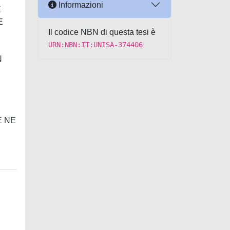
Informazioni
E
E
Il codice NBN di questa tesi è
URN:NBN:IT:UNISA-374406
N
E NE