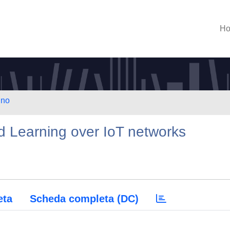
H
ino
d Learning over IoT networks
eta
Scheda completa (DC)