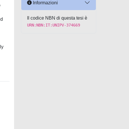
Informazioni
e
Il codice NBN di questa tesi è
nd
URN:NBN:IT:UNIPV-374669
ly