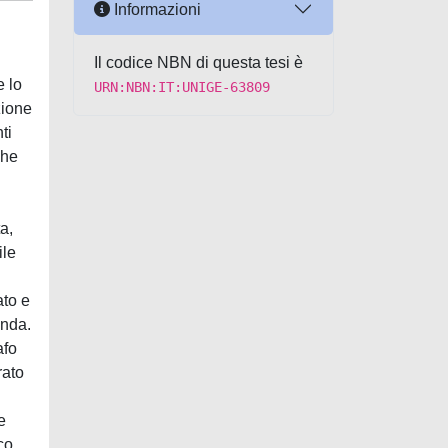
Informazioni
Il codice NBN di questa tesi è
e lo
URN:NBN:IT:UNIGE-63809
zione
ti
che
a,
ile
ato e
onda.
afo
rato
e
co