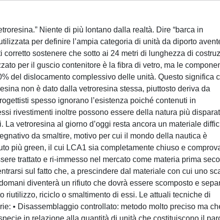
troresina.” Niente di più lontano dalla realtà. Dire “barca in
ilizzata per definire l’ampia categoria di unità da diporto avent
ti corretto sostenere che sotto ai 24 metri di lunghezza di costru
izzato per il guscio contenitore è la fibra di vetro, ma le componen
0% del dislocamento complessivo delle unità. Questo significa 
esina non è dato dalla vetroresina stessa, piuttosto deriva da
progettisti spesso ignorano l’esistenza poiché contenuti in
tessi rivestimenti inoltre possono essere della natura più disparat
iali. La vetroresina al giorno d’oggi resta ancora un materiale diffic
mpegnativo da smaltire, motivo per cui il mondo della nautica è
tuto più green, il cui LCA1 sia completamente chiuso e comprov
sere trattato e ri-immesso nel mercato come materia prima sec
entrarsi sul fatto che, a prescindere dal materiale con cui uno sc
n domani diventerà un rifiuto che dovrà essere scomposto e sepa
o riutilizzo, riciclo o smaltimento di essi. Le attuali tecniche di
rie: • Disassemblaggio controllato: metodo molto preciso ma ch
specie in relazione alla quantità di unità che costituiscono il par