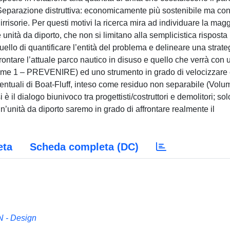
• Separazione distruttiva: economicamente più sostenibile ma co
irrisorie. Per questi motivi la ricerca mira ad individuare la magg
e unità da diporto, che non si limitano alla semplicistica risposta
è quello di quantificare l’entità del problema e delineare una strate
rontare l’attuale parco nautico in disuso e quello che verrà con 
ume 1 – PREVENIRE) ed uno strumento in grado di velocizzare
centuali di Boat-Fluff, inteso come residuo non separabile (Volu
è il dialogo biunivoco tra progettisti/costruttori e demolitori; sol
 un’unità da diporto saremo in grado di affrontare realmente il
eta
Scheda completa (DC)
 - Design