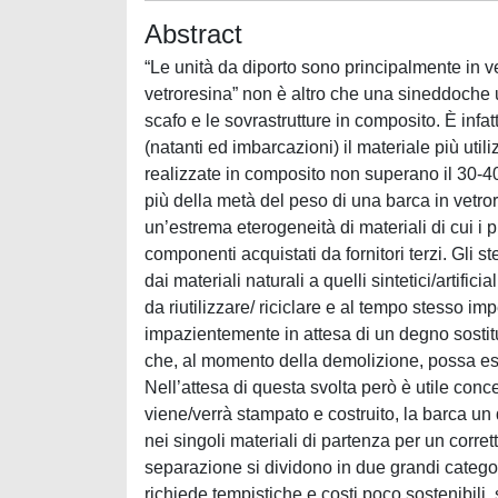
Abstract
“Le unità da diporto sono principalmente in ve
vetroresina” non è altro che una sineddoche ut
scafo e le sovrastrutture in composito. È infat
(natanti ed imbarcazioni) il materiale più util
realizzate in composito non superano il 30-4
più della metà del peso di una barca in vetror
un’estrema eterogeneità di materiali di cui i 
componenti acquistati da fornitori terzi. Gli s
dai materiali naturali a quelli sintetici/artific
da riutilizzare/ riciclare e al tempo stesso i
impazientemente in attesa di un degno sosti
che, al momento della demolizione, possa es
Nell’attesa di questa svolta però è utile conc
viene/verrà stampato e costruito, la barca u
nei singoli materiali di partenza per un corrett
separazione si dividono in due grandi catego
richiede tempistiche e costi poco sostenibili, 