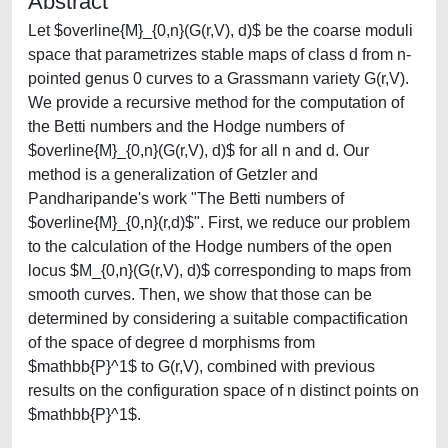
Abstract
Let $overline{M}_{0,n}(G(r,V), d)$ be the coarse moduli
space that parametrizes stable maps of class d from n-
pointed genus 0 curves to a Grassmann variety G(r,V).
We provide a recursive method for the computation of
the Betti numbers and the Hodge numbers of
$overline{M}_{0,n}(G(r,V), d)$ for all n and d. Our
method is a generalization of Getzler and
Pandharipande's work "The Betti numbers of
$overline{M}_{0,n}(r,d)$". First, we reduce our problem
to the calculation of the Hodge numbers of the open
locus $M_{0,n}(G(r,V), d)$ corresponding to maps from
smooth curves. Then, we show that those can be
determined by considering a suitable compactification
of the space of degree d morphisms from
$mathbb{P}^1$ to G(r,V), combined with previous
results on the configuration space of n distinct points on
$mathbb{P}^1$.