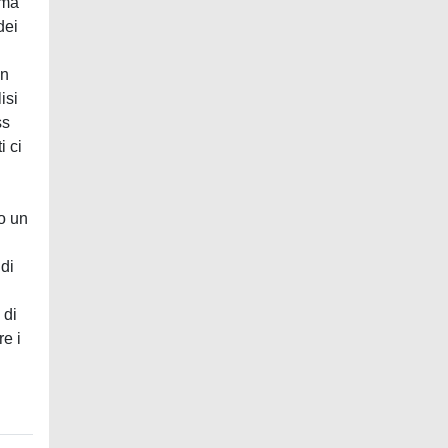
rma
dei
on
isi
ss
i ci
do un
di
 di
re i