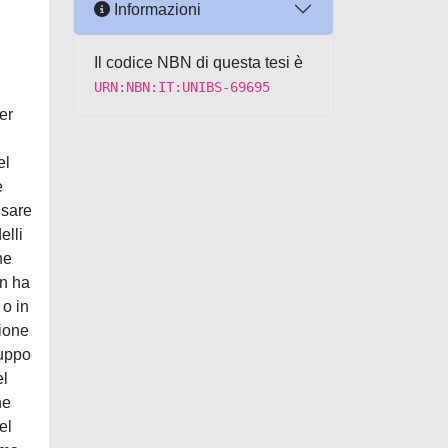
Informazioni
Il codice NBN di questa tesi è
URN:NBN:IT:UNIBS-69695
er
el
e
usare
elli
he
on ha
 o in
zione
luppo
el
he
el