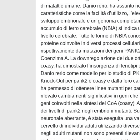
di malattie umane. Danio rerio, ha assunto n
caratteristiche come la facilità d’utilizzo, l’el
sviluppo embrionale e un genoma completam
accumulo di ferro cerebrale (NBIA) si indica u
livello cerebrale. Tutte le forme di NBIA cono
proteine coinvolte in diversi processi cellu
rispettivamente da mutazioni dei geni PANK2 
Coenzima A. La downregolazione dei due ort
coasy, ha dimostrato l’insorgenza di fenotipi
Danio rerio come modello per lo studio di P
Knock-Out per pank2 e coasy e dalla loro car
ha permesso di ottenere linee mutanti per pa
rilevato cambiamenti significativi in geni ch
geni coinvolti nella sintesi del CoA (coasy). A
dei livelli di pank2 negli embrioni mutanti. 
neuronale aberrante, è stata eseguita una va
cervello di individui adulti utilizzando divers
negli adulti mutanti non sono presenti rilevanti