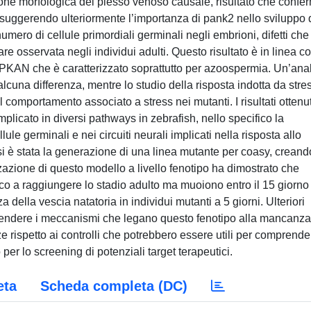
one morfologica del plesso venoso causale, risultato che confe
 suggerendo ulteriormente l’importanza di pank2 nello sviluppo 
mero di cellule primordiali germinali negli embrioni, difetti che
are osservata negli individui adulti. Questo risultato è in linea c
KAN che è caratterizzato soprattutto per azoospermia. Un’anal
lcuna differenza, mentre lo studio della risposta indotta da stre
comportamento associato a stress nei mutanti. I risultati ottenut
icato in diversi pathways in zebrafish, nello specifico la
lule germinali e nei circuiti neurali implicati nella risposta allo
isi è stata la generazione di una linea mutante per coasy, crean
azione di questo modello a livello fenotipo ha dimostrato che
co a raggiungere lo stadio adulto ma muoiono entro il 15 giorno 
 della vescia natatoria in individui mutanti a 5 giorni. Ulteriori
rendere i meccanismi che legano questo fenotipo alla mancanza
nze rispetto ai controlli che potrebbero essere utili per comprende
er lo screening di potenziali target terapeutici.
eta
Scheda completa (DC)