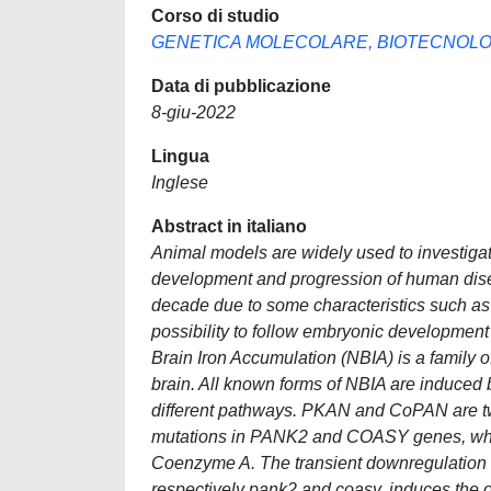
Corso di studio
GENETICA MOLECOLARE, BIOTECNOLO
Data di pubblicazione
8-giu-2022
Lingua
Inglese
Abstract in italiano
Animal models are widely used to investiga
development and progression of human disea
decade due to some characteristics such as
possibility to follow embryonic developme
Brain Iron Accumulation (NBIA) is a family o
brain. All known forms of NBIA are induced b
different pathways. PKAN and CoPAN are tw
mutations in PANK2 and COASY genes, which 
Coenzyme A. The transient downregulation 
respectively pank2 and coasy, induces the 