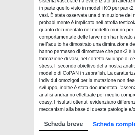
sistema vascolare ha evidenziato un’alterazi
in parte quello visto in modelli KO per pank2
vasi. È stata osservata una diminuzione del nu
probabilmente è implicato nell’atrofia testicol
quanto documentato nel modello murino per P
comportamentale delle larve non ha rilevato a
nell’adulto ha dimostrato una diminuzione del 
hanno permesso di dimostrare che pank2 è impl
formazione di vasi, nel corretto sviluppo di cel
stress. Il secondo obiettivo della nostra anal
modello di CoPAN in zebrafish. La caratterizz
individui omozigoti per la mutazione non ries
sviluppo, inoltre è stata documentata l’assenza
analisi andranno effettuate per meglio comp
coasy. I risultati ottenuti evidenziano differe
meccanismi alla base di queste patologie e/o p
Scheda breve
Scheda compl