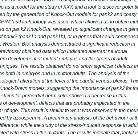
io as a model for the study of XXX and a tool to discover potenti
owed by the generation of Knock-Out models for pank2 and coasy
ISPR/Cas9 technology was used, which allowed us to obtain mut
med on pank2 Knock-Out, revealed no significant changes in gen
of pank2 (pank1a and pank1b), or in genes that could compensa
, Western Blot analysis demonstrated a significant reduction in
reviously obtained data which indicated aberrant neuronal
tem development of mutant embryos and the brains of adult
hniques. The results obtained do not show significant defects in
s both in embryos and in mutant adults. The analysis of the
logical alteration at the level of the caudal venous plexus. Thi
n Knock-Down models, suggesting the importance of pank2 for th
 stains for primordial germ cells showed a decrease in this
 of development, defects that are probably implicated in the
ar of age. This result is similar to what was observed in the mou
d by azoospermia. A preliminary analysis of the behaviour of t
ifference, while the study of the stress-induced response in adul
ed with stress in the mutants. The results indicate that pank2 i