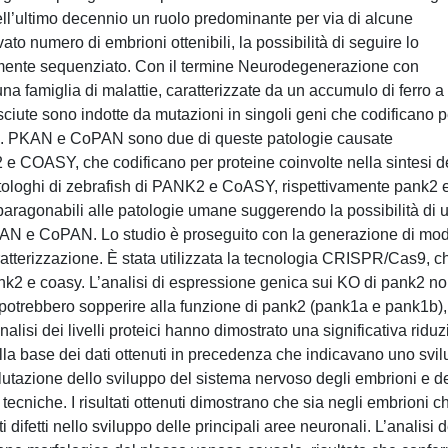
ell’ultimo decennio un ruolo predominante per via di alcune
evato numero di embrioni ottenibili, la possibilità di seguire lo
ente sequenziato. Con il termine Neurodegenerazione con
na famiglia di malattie, caratterizzate da un accumulo di ferro a
sciute sono indotte da mutazioni in singoli geni che codificano p
lari. PKAN e CoPAN sono due di queste patologie causate
e COASY, che codificano per proteine coinvolte nella sintesi d
ologhi di zebrafish di PANK2 e CoASY, rispettivamente pank2 
 paragonabili alle patologie umane suggerendo la possibilità di 
KAN e CoPAN. Lo studio è proseguito con la generazione di mod
atterizzazione. È stata utilizzata la tecnologia CRISPR/Cas9, c
nk2 e coasy. L’analisi di espressione genica sui KO di pank2 n
e potrebbero sopperire alla funzione di pank2 (pank1a e pank1b),
nalisi dei livelli proteici hanno dimostrato una significativa ridu
Sulla base dei dati ottenuti in precedenza che indicavano uno svi
lutazione dello sviluppo del sistema nervoso degli embrioni e d
e tecniche. I risultati ottenuti dimostrano che sia negli embrioni c
 difetti nello sviluppo delle principali aree neuronali. L’analisi d