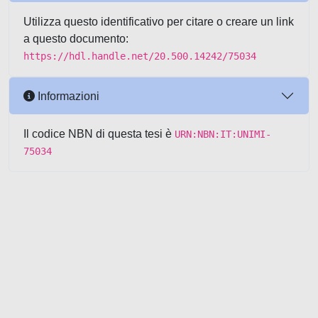
Utilizza questo identificativo per citare o creare un link
a questo documento:
https://hdl.handle.net/20.500.14242/75034
Informazioni
Il codice NBN di questa tesi è
URN:NBN:IT:UNIMI-
75034
Powered by UNITESI
-
about
UNITESI
-
Utilizzo dei cookie
-
Copyright © 2026
Area riservata