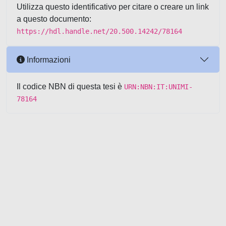
Utilizza questo identificativo per citare o creare un link
a questo documento:
https://hdl.handle.net/20.500.14242/78164
Informazioni
Il codice NBN di questa tesi è
URN:NBN:IT:UNIMI-
78164
Powered by UNITESI
-
about
UNITESI
-
Utilizzo dei cookie
-
Copyright © 2026
Area riservata