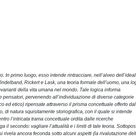
o. In primo luogo, esso intende rintracciare, nell’alveo dell’idea
 Windelband, Rickert e Lask, una teoria formale dell’uomo, una lo
invarianti della vita umana nel mondo. Tale logica informa
tre pensatori, pervenendo all’individuazione di diverse categorie
 ed etico) ripensate attraverso il prisma concettuale offerto dal
o, di natura squisitamente storiografica, con il quale si intende
tro l’intricata trama concettuale ordita dalle ricerche
a il secondo: vagliare l’attualità e i limiti di tale teoria. Sottopos
i rivela ancora feconda sotto alcuni aspetti (la rivalutazione del