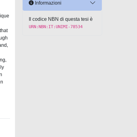
Informazioni
nique
Il codice NBN di questa tesi è
URN:NBN:IT:UNIMI-78534
that
ough
and,
ng,
ly
n
in