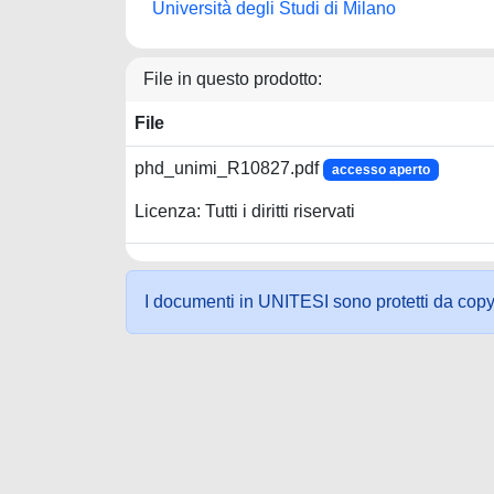
Università degli Studi di Milano
File in questo prodotto:
File
phd_unimi_R10827.pdf
accesso aperto
Licenza: Tutti i diritti riservati
I documenti in UNITESI sono protetti da copyrig
Powered by UNITESI
-
about UNITESI
-
Utilizzo dei c