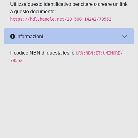
Utilizza questo identificativo per citare o creare un link
a questo documento:
https://hdl.handle.net/20.500.14242/79552
Informazioni
Il codice NBN di questa tesi è
URN:NBN:IT:UNIMORE-
79552
Powered by UNITESI
-
about
UNITESI
-
Utilizzo dei cookie
-
Copyright © 2026
Area riservata