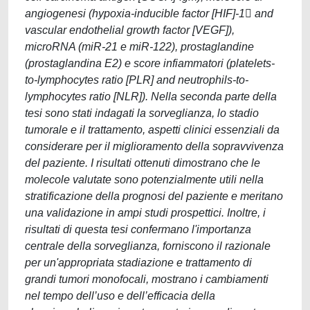
angiogenesi (hypoxia-inducible factor [HIF]-1 and
vascular endothelial growth factor [VEGF]),
microRNA (miR-21 e miR-122), prostaglandine
(prostaglandina E2) e score infiammatori (platelets-
to-lymphocytes ratio [PLR] and neutrophils-to-
lymphocytes ratio [NLR]). Nella seconda parte della
tesi sono stati indagati la sorveglianza, lo stadio
tumorale e il trattamento, aspetti clinici essenziali da
considerare per il miglioramento della sopravvivenza
del paziente. I risultati ottenuti dimostrano che le
molecole valutate sono potenzialmente utili nella
stratificazione della prognosi del paziente e meritano
una validazione in ampi studi prospettici. Inoltre, i
risultati di questa tesi confermano l'importanza
centrale della sorveglianza, forniscono il razionale
per un'appropriata stadiazione e trattamento di
grandi tumori monofocali, mostrano i cambiamenti
nel tempo dell’uso e dell’efficacia della