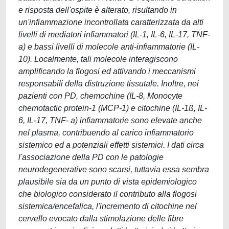
e risposta dell'ospite è alterato, risultando in
un'infiammazione incontrollata caratterizzata da alti
livelli di mediatori infiammatori (IL-1, IL-6, IL-17, TNF-
a) e bassi livelli di molecole anti-infiammatorie (IL-
10). Localmente, tali molecole interagiscono
amplificando la flogosi ed attivando i meccanismi
responsabili della distruzione tissutale. Inoltre, nei
pazienti con PD, chemochine (IL-8, Monocyte
chemotactic protein-1 (MCP-1) e citochine (IL-1ß, IL-
6, IL-17, TNF- a) infiammatorie sono elevate anche
nel plasma, contribuendo al carico infiammatorio
sistemico ed a potenziali effetti sistemici. I dati circa
l'associazione della PD con le patologie
neurodegenerative sono scarsi, tuttavia essa sembra
plausibile sia da un punto di vista epidemiologico
che biologico considerato il contributo alla flogosi
sistemica/encefalica, l'incremento di citochine nel
cervello evocato dalla stimolazione delle fibre