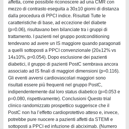
affetta, come possibile riconoscere ad una CMR con
mezzo di contrasto eseguita a 30±10 giorni di distanza
dalla procedura di PPCI indice. Risultati Tutte le
caratteristiche di base, ad eccezione del diabete
(p=0.06), risultavano ben bilanciate tra i gruppi di
trattamento. I pazienti nel gruppo postconditioning
tendevano ad avere un IS maggiore quando paragonati
a quelli sottoposti a PPCI convenzionale (20±12% vs
14±10%, p=0.054). Dopo esclusione dei pazienti
diabetici, il gruppo di pazienti PostC sembrava ancora
associato ad IS finali di maggiori dimensioni (p=0.116).
Gli eventi avversi cardiovascolari maggiori sono
risultati essere più frequenti nel gruppo PostC,
indipendentemente dal loro status diabetico (p=0.053 e
p=0.080, rispettivamente). Conclusioni Questo trial
clinico randomizzato prospettico suggerisce che il
PostC non ha l’effetto cardioprotettivo atteso e, invece,
potrebbe pure nuocere a pazienti affetti da STEMI e
sottoposti a PPCI ed infuzione di abciximab. (Numero