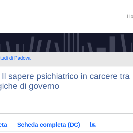
H
Studi di Padova
 Il sapere psichiatrico in carcere tra
giche di governo
eta
Scheda completa (DC)