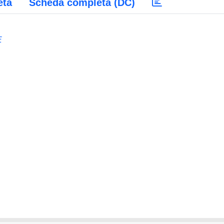
eta
Scheda completa (DC)
E