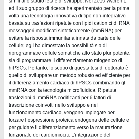
simili allo stadio fetale di sviluppo. Nel 2010 Warren L.
ed il suo gruppo di ricerca ha sperimentato per la prima
volta una tecnologia innovativa di tipo non-integrativo
basata su trasfezioni ripetute con lipidi cationici di RNA
messaggeri modificati sinteticamente (mmRNA) per
evitare la risposta immunitaria innata da parte delle
cellule; egli ha dimostrato la possibilità sia di
riprogrammare cellule somatiche allo stato pluripotente,
sia di programmare il differenziamento miogenico di
hiPSCs. Pertanto, lo scopo di questa tesi di dottorato è
quello di sviluppare un metodo robusto ed efficiente per
il differenziamento cardiaco di hPSCs combinando gli
mmRNA con la tecnologia microfluidica. Ripetute
trasfezioni di mmRNA codificanti per 6 fattori di
trascrizione coinvolti nello sviluppo e nel
funzionamento cardiaco, vengono impiegate per
forzare l’espressione proteica endogena delle cellule e
per guidare il differenziamento verso la maturazione
funzionale dei cardiomiociti. L’integrazione del