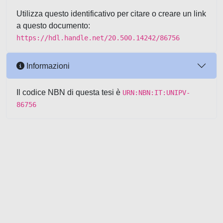
Utilizza questo identificativo per citare o creare un link
a questo documento:
https://hdl.handle.net/20.500.14242/86756
Informazioni
Il codice NBN di questa tesi è
URN:NBN:IT:UNIPV-
86756
Powered by UNITESI
-
about
UNITESI
-
Utilizzo dei cookie
-
Copyright © 2026
Area riservata