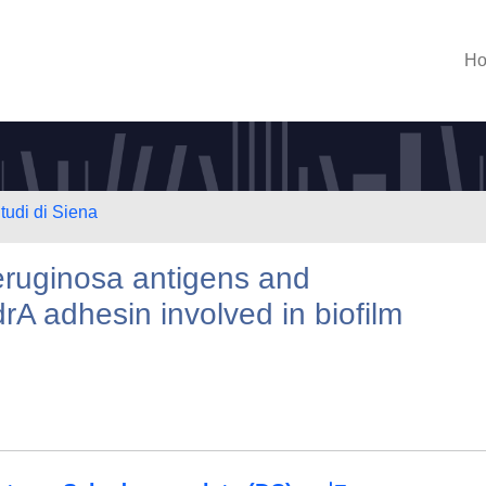
H
tudi di Siena
aeruginosa antigens and
drA adhesin involved in biofilm