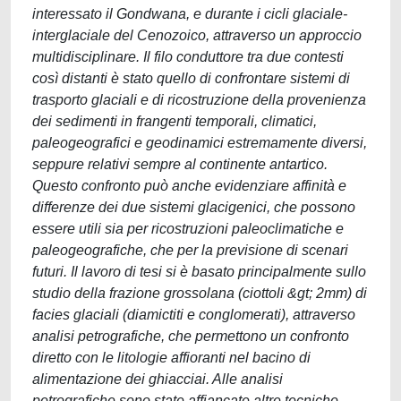
interessato il Gondwana, e durante i cicli glaciale-
interglaciale del Cenozoico, attraverso un approccio
multidisciplinare. Il filo conduttore tra due contesti
così distanti è stato quello di confrontare sistemi di
trasporto glaciali e di ricostruzione della provenienza
dei sedimenti in frangenti temporali, climatici,
paleogeografici e geodinamici estremamente diversi,
seppure relativi sempre al continente antartico.
Questo confronto può anche evidenziare affinità e
differenze dei due sistemi glacigenici, che possono
essere utili sia per ricostruzioni paleoclimatiche e
paleogeografiche, che per la previsione di scenari
futuri. Il lavoro di tesi si è basato principalmente sullo
studio della frazione grossolana (ciottoli &gt; 2mm) di
facies glaciali (diamictiti e conglomerati), attraverso
analisi petrografiche, che permettono un confronto
diretto con le litologie affioranti nel bacino di
alimentazione dei ghiacciai. Alle analisi
petrografiche sono state affiancate altre tecniche