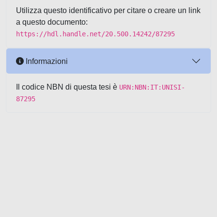
Utilizza questo identificativo per citare o creare un link
a questo documento:
https://hdl.handle.net/20.500.14242/87295
Informazioni
Il codice NBN di questa tesi è
URN:NBN:IT:UNISI-
87295
Powered by UNITESI
-
about
UNITESI
-
Utilizzo dei cookie
-
Copyright © 2026
Area riservata