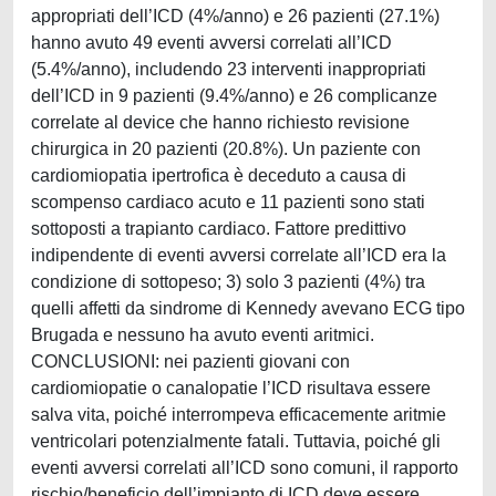
appropriati dell’ICD (4%/anno) e 26 pazienti (27.1%)
hanno avuto 49 eventi avversi correlati all’ICD
(5.4%/anno), includendo 23 interventi inappropriati
dell’ICD in 9 pazienti (9.4%/anno) e 26 complicanze
correlate al device che hanno richiesto revisione
chirurgica in 20 pazienti (20.8%). Un paziente con
cardiomiopatia ipertrofica è deceduto a causa di
scompenso cardiaco acuto e 11 pazienti sono stati
sottoposti a trapianto cardiaco. Fattore predittivo
indipendente di eventi avversi correlate all’ICD era la
condizione di sottopeso; 3) solo 3 pazienti (4%) tra
quelli affetti da sindrome di Kennedy avevano ECG tipo
Brugada e nessuno ha avuto eventi aritmici.
CONCLUSIONI: nei pazienti giovani con
cardiomiopatie o canalopatie l’ICD risultava essere
salva vita, poiché interrompeva efficacemente aritmie
ventricolari potenzialmente fatali. Tuttavia, poiché gli
eventi avversi correlati all’ICD sono comuni, il rapporto
rischio/beneficio dell’impianto di ICD deve essere