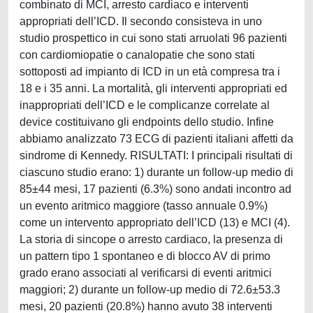
combinato di MCI, arresto cardiaco e interventi
appropriati dell’ICD. Il secondo consisteva in uno
studio prospettico in cui sono stati arruolati 96 pazienti
con cardiomiopatie o canalopatie che sono stati
sottoposti ad impianto di ICD in un età compresa tra i
18 e i 35 anni. La mortalità, gli interventi appropriati ed
inappropriati dell’ICD e le complicanze correlate al
device costituivano gli endpoints dello studio. Infine
abbiamo analizzato 73 ECG di pazienti italiani affetti da
sindrome di Kennedy. RISULTATI: I principali risultati di
ciascuno studio erano: 1) durante un follow-up medio di
85±44 mesi, 17 pazienti (6.3%) sono andati incontro ad
un evento aritmico maggiore (tasso annuale 0.9%)
come un intervento appropriato dell’ICD (13) e MCI (4).
La storia di sincope o arresto cardiaco, la presenza di
un pattern tipo 1 spontaneo e di blocco AV di primo
grado erano associati al verificarsi di eventi aritmici
maggiori; 2) durante un follow-up medio di 72.6±53.3
mesi, 20 pazienti (20.8%) hanno avuto 38 interventi