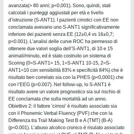
avanzata(> 80 anni; p<0,001). Sono, quindi, stati
calcolati i punteggi aggiustati per età e livello
d’istruzione (S-ANT1). I pazienti cirrotici con EE non
conclamata avevano uno S-ANT1 significativamente
inferiore dei pazienti senza EE (12±0,4 vs 16±0,7;
p<0.001). L’analisi delle curve ROC ha permesso di
ottenere due valori soglia dell’S-ANT1, di 10 e 15
animali/minuto, ed è stato costruito un sistema di
Scoring (0=S-ANT1> 15, 1=S-ANT1 10-15, 2=S-
ANT1<10 con sensibilità 83% e specificità 84%) che è
risultato ben correlato sia con la PHES (p<0,0001) che
con l’EEG (p=0.007). Nel follow-up, lo S-ANT1 è
risultato avere un valore prognostico sia sul rischio di
EE conclamata che sulla mortalità ad un anno.
Obiettivo 2: il fattore 'cirrosi' è risultato associato sia
con il Phonemic Verbal Fluency (PVF) che con la
Differenza tra Trail Making Test B e A (TMT) (B-A)
(p<0.001). L’abuso alcolico cronico è risulato associato