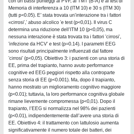
con un bassi punteggi al PVF, al TMT (B-A) e ai test di
Memoria di interferenza a 10 (ITM 10) e 30 s (ITM 30)
(tutti p<0.05). E’ stata trovata un'interazione tra i fattori
«cirrosi',' abuso alcolico 'e test (p<0,01). Il virus C
determina una riduzione dell’ITM 10 (p<0,05), ma
nessuna interazione è stata trovata tra i fattori 'cirrosi',
'infezione da HCV' e test (p=0.14). I parametri EEG
sono risultati principalmente influenzati dal fattore
'cirrosi' (p<0,05). Obiettivo 3: i pazienti con una storia di
EE, prima del trapianto, hanno avuto performance
cognitive ed EEG peggiori rispetto alla controparte
senza storia di EE (p<0.001). Ma, dopo il trapianto,
hanno mostrato un miglioramento cognitivo maggiore
(p<0.01); tuttavia, la loro performance cognitiva globale
rimane lievemente compromessa (p<0,01). Dopo il
trapianto, l’EEG si normalizza nel 98% dei pazienti
(p<0.01), indipendentemente dall’avere una storia di
EE. Obiettivo 4: il trattamento con lattulosio aumenta
significativamente il numero totale dei batteri, dei