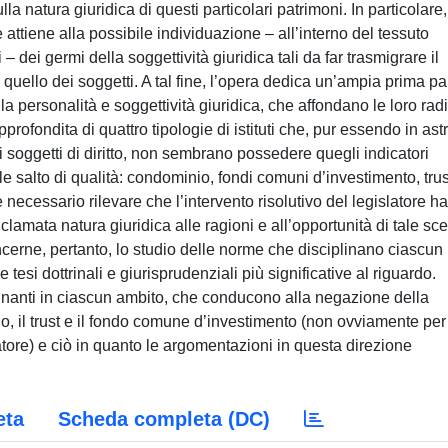
ulla natura giuridica di questi particolari patrimoni. In particolare, 
 attiene alla possibile individuazione – all’interno del tessuto
– dei germi della soggettività giuridica tali da far trasmigrare il
 quello dei soggetti. A tal fine, l’opera dedica un’ampia prima pa
lla personalità e soggettività giuridica, che affondano le loro radi
ofondita di quattro tipologie di istituti che, pur essendo in astr
 soggetti di diritto, non sembrano possedere quegli indicatori
le salto di qualità: condominio, fondi comuni d’investimento, trus
 necessario rilevare che l’intervento risolutivo del legislatore ha
clamata natura giuridica alle ragioni e all’opportunità di tale sce
cerne, pertanto, lo studio delle norme che disciplinano ciascun
e tesi dottrinali e giurisprudenziali più significative al riguardo.
inanti in ciascun ambito, che conducono alla negazione della
nio, il trust e il fondo comune d’investimento (non ovviamente per
atore) e ciò in quanto le argomentazioni in questa direzione
eta
Scheda completa (DC)