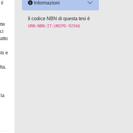
Informazioni
il
Il codice NBN di questa tesi è
rte
URN:NBN:IT:UNIPD-92566
ci
atto
ts e
lta.
 la