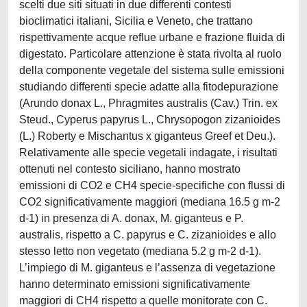
scelti due siti situati in due differenti contesti
bioclimatici italiani, Sicilia e Veneto, che trattano
rispettivamente acque reflue urbane e frazione fluida di
digestato. Particolare attenzione è stata rivolta al ruolo
della componente vegetale del sistema sulle emissioni
studiando differenti specie adatte alla fitodepurazione
(Arundo donax L., Phragmites australis (Cav.) Trin. ex
Steud., Cyperus papyrus L., Chrysopogon zizanioides
(L.) Roberty e Mischantus x giganteus Greef et Deu.).
Relativamente alle specie vegetali indagate, i risultati
ottenuti nel contesto siciliano, hanno mostrato
emissioni di CO2 e CH4 specie-specifiche con flussi di
CO2 significativamente maggiori (mediana 16.5 g m-2
d-1) in presenza di A. donax, M. giganteus e P.
australis, rispetto a C. papyrus e C. zizanioides e allo
stesso letto non vegetato (mediana 5.2 g m-2 d-1).
L’impiego di M. giganteus e l’assenza di vegetazione
hanno determinato emissioni significativamente
maggiori di CH4 rispetto a quelle monitorate con C.