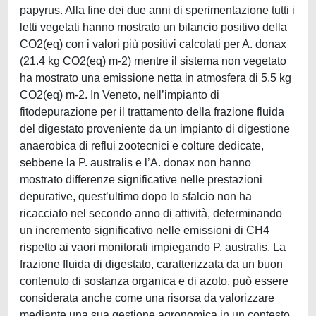
papyrus. Alla fine dei due anni di sperimentazione tutti i
letti vegetati hanno mostrato un bilancio positivo della
CO2(eq) con i valori più positivi calcolati per A. donax
(21.4 kg CO2(eq) m-2) mentre il sistema non vegetato
ha mostrato una emissione netta in atmosfera di 5.5 kg
CO2(eq) m-2. In Veneto, nell’impianto di
fitodepurazione per il trattamento della frazione fluida
del digestato proveniente da un impianto di digestione
anaerobica di reflui zootecnici e colture dedicate,
sebbene la P. australis e l’A. donax non hanno
mostrato differenze significative nelle prestazioni
depurative, quest’ultimo dopo lo sfalcio non ha
ricacciato nel secondo anno di attività, determinando
un incremento significativo nelle emissioni di CH4
rispetto ai vaori monitorati impiegando P. australis. La
frazione fluida di digestato, caratterizzata da un buon
contenuto di sostanza organica e di azoto, può essere
considerata anche come una risorsa da valorizzare
mediante una sua gestione agronomica in un contesto