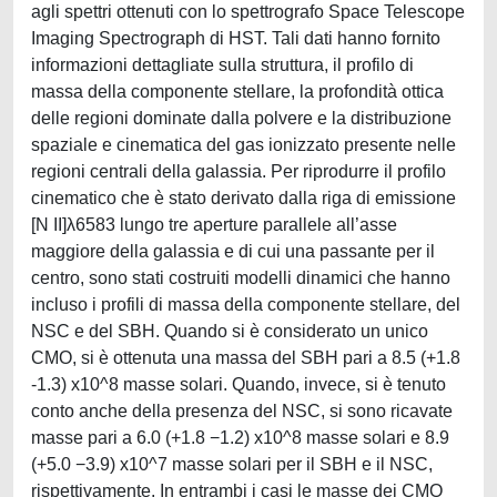
agli spettri ottenuti con lo spettrografo Space Telescope
Imaging Spectrograph di HST. Tali dati hanno fornito
informazioni dettagliate sulla struttura, il profilo di
massa della componente stellare, la profondità ottica
delle regioni dominate dalla polvere e la distribuzione
spaziale e cinematica del gas ionizzato presente nelle
regioni centrali della galassia. Per riprodurre il profilo
cinematico che è stato derivato dalla riga di emissione
[N II]λ6583 lungo tre aperture parallele all’asse
maggiore della galassia e di cui una passante per il
centro, sono stati costruiti modelli dinamici che hanno
incluso i profili di massa della componente stellare, del
NSC e del SBH. Quando si è considerato un unico
CMO, si è ottenuta una massa del SBH pari a 8.5 (+1.8
-1.3) x10^8 masse solari. Quando, invece, si è tenuto
conto anche della presenza del NSC, si sono ricavate
masse pari a 6.0 (+1.8 −1.2) x10^8 masse solari e 8.9
(+5.0 −3.9) x10^7 masse solari per il SBH e il NSC,
rispettivamente. In entrambi i casi le masse dei CMO