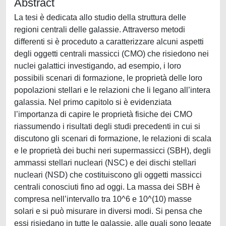
Abstract
La tesi è dedicata allo studio della struttura delle
regioni centrali delle galassie. Attraverso metodi
differenti si è proceduto a caratterizzare alcuni aspetti
degli oggetti centrali massicci (CMO) che risiedono nei
nuclei galattici investigando, ad esempio, i loro
possibili scenari di formazione, le proprietà delle loro
popolazioni stellari e le relazioni che li legano all’intera
galassia. Nel primo capitolo si è evidenziata
l’importanza di capire le proprietà fisiche dei CMO
riassumendo i risultati degli studi precedenti in cui si
discutono gli scenari di formazione, le relazioni di scala
e le proprietà dei buchi neri supermassicci (SBH), degli
ammassi stellari nucleari (NSC) e dei dischi stellari
nucleari (NSD) che costituiscono gli oggetti massicci
centrali conosciuti fino ad oggi. La massa dei SBH è
compresa nell’intervallo tra 10^6 e 10^(10) masse
solari e si può misurare in diversi modi. Si pensa che
essi risiedano in tutte le galassie, alle quali sono legate