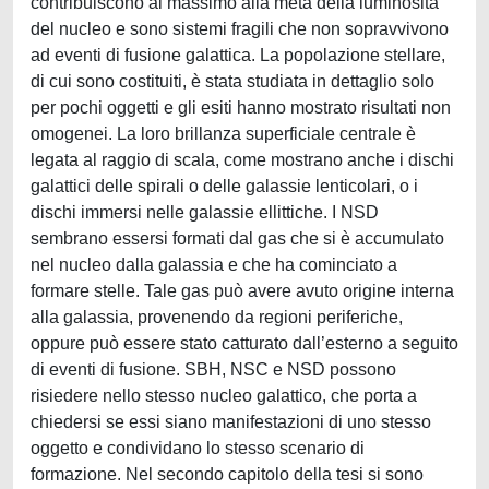
contribuiscono al massimo alla metà della luminosità
del nucleo e sono sistemi fragili che non sopravvivono
ad eventi di fusione galattica. La popolazione stellare,
di cui sono costituiti, è stata studiata in dettaglio solo
per pochi oggetti e gli esiti hanno mostrato risultati non
omogenei. La loro brillanza superficiale centrale è
legata al raggio di scala, come mostrano anche i dischi
galattici delle spirali o delle galassie lenticolari, o i
dischi immersi nelle galassie ellittiche. I NSD
sembrano essersi formati dal gas che si è accumulato
nel nucleo dalla galassia e che ha cominciato a
formare stelle. Tale gas può avere avuto origine interna
alla galassia, provenendo da regioni periferiche,
oppure può essere stato catturato dall’esterno a seguito
di eventi di fusione. SBH, NSC e NSD possono
risiedere nello stesso nucleo galattico, che porta a
chiedersi se essi siano manifestazioni di uno stesso
oggetto e condividano lo stesso scenario di
formazione. Nel secondo capitolo della tesi si sono