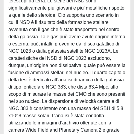
telescopi da terra. Le stelle del NSD sono
significativamente piu' giovani e piu' metalliche rispetto
a quelle dello sferoide. Ciò supporta uno scenario in
cui il NSD è il risultato della formazione stellare
avvenuta con il gas che è stato trasportato nel centro
della galassia. Tale gas può avere avuto origine interna
o esterna: può, infatti, provenire dal disco galattico di
NGC 1023 o dalla galassia satellite NGC 1023A. Le
caratteristiche del NSD di NGC 1023 escludono,
dunque, un’origine non dissipativa, quale può essere la
fusione di ammassi stellari nel nucleo. Il quarto capitolo
della tesi è dedicato all’analisi dinamica della galassia
di tipo lenticolare NGC 383, che dista 63.4 Mpc, allo
scopo di misurare le masse dei CMO che sono presenti
nel suo nucleo. La dispersione di velocità centrale di
NGC 383 è consistente con una massa del SBH di 5.8
x10^8 masse solari. L’analisi è stata condotta
utilizzando le immagini d’archivio ottenute con la
camera Wide Field and Planetary Camera 2 e grazie