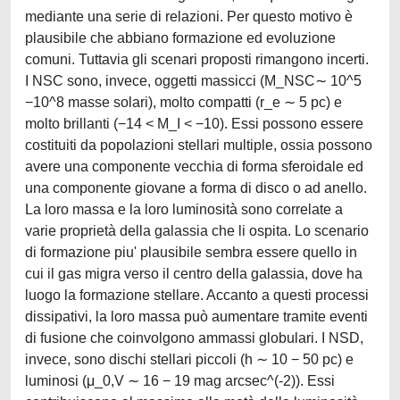
mediante una serie di relazioni. Per questo motivo è
plausibile che abbiano formazione ed evoluzione
comuni. Tuttavia gli scenari proposti rimangono incerti.
I NSC sono, invece, oggetti massicci (M_NSC∼ 10^5
−10^8 masse solari), molto compatti (r_e ∼ 5 pc) e
molto brillanti (−14 < M_I < −10). Essi possono essere
costituiti da popolazioni stellari multiple, ossia possono
avere una componente vecchia di forma sferoidale ed
una componente giovane a forma di disco o ad anello.
La loro massa e la loro luminosità sono correlate a
varie proprietà della galassia che li ospita. Lo scenario
di formazione piu' plausibile sembra essere quello in
cui il gas migra verso il centro della galassia, dove ha
luogo la formazione stellare. Accanto a questi processi
dissipativi, la loro massa può aumentare tramite eventi
di fusione che coinvolgono ammassi globulari. I NSD,
invece, sono dischi stellari piccoli (h ∼ 10 − 50 pc) e
luminosi (μ_0,V ∼ 16 − 19 mag arcsec^(-2)). Essi