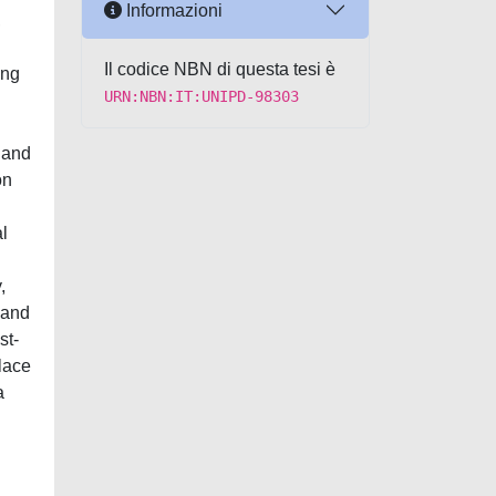
Informazioni
,
Il codice NBN di questa tesi è
ing
URN:NBN:IT:UNIPD-98303
 and
on
al
,
 and
st-
lace
a