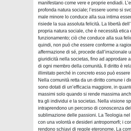
manifestano come vere e proprie endiadi. L’e
profonda natura sociale; l’essere uomo si svo
male minore lo conduce alla sua intima essenz
risiede la sua assoluta felicità. La libertà 
propria natura sociale, che è necessità etica
funzionamento; ciò che conduce alla sua felicit
quindi, non può che essere conforme a ragione. 
affermazione di sé, procede dall’irrazionale u
giuridicità nella societas, fino ad approdare
di ogni membro della comunità. Il diritto è rel
illimitato perché in concreto esso può essere 
Nella comunità retta da un diritto comune i diri
sono dotati di un’efficacia maggiore, in quanto
massimi solo quando si rende massima anche la f
tra gli individui e la societas. Nella visione
intraprendono un percorso di conoscenza dell
sublimazione delle passioni. La Teologia ne
con una volontà e desideri antropomorfi; i com
rendono schiavi di regole eteronome. La com