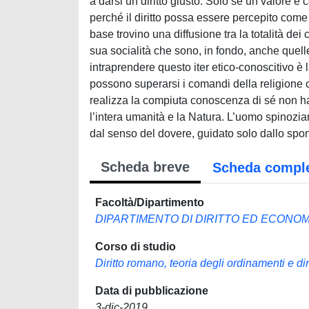
a darsi un diritto giusto. Solo se un valore è c
perché il diritto possa essere percepito come
base trovino una diffusione tra la totalità dei
sua socialità che sono, in fondo, anche quell
intraprendere questo iter etico-conoscitivo è 
possono superarsi i comandi della religione 
realizza la compiuta conoscenza di sé non ha 
l’intera umanità e la Natura. L’uomo spinozia
dal senso del dovere, guidato solo dallo spo
Scheda breve
Scheda compl
Facoltà/Dipartimento
DIPARTIMENTO DI DIRITTO ED ECONOM
Corso di studio
Diritto romano, teoria degli ordinamenti e dir
Data di pubblicazione
3-dic-2019