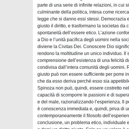
parte di una serie di infinite relazioni, in cu
culminante della politica, intesa come ricerca 
legge che si danno essi stessi. Democrazia e
giusto il diritto, e trasformano la societas d
spontaneità dell’essere etico. L’azione confo
a Dio e l’unità pacifica degli uomini nella soc
diviene la Civitas Dei. Conoscere Dio signifi
rendono la moltitudine un unico individuo. Il 
comprensione dell’esistenza di una felicità du
condivisa dall’intera comunità degli uomini. R
giusto può non essere sufficiente per porre in
che da esso deriva perché esso sia appetibile
Spinoza non può, quindi, essere costretto nell
capacità di scomporre le passioni e di super
e del male, razionalizzando l’esperienza. Il p
è conoscenza immediata e, quindi, priva di un
contemporaneamente il filosofo dell’esperienza
conclusione, un problema etico, individuale e