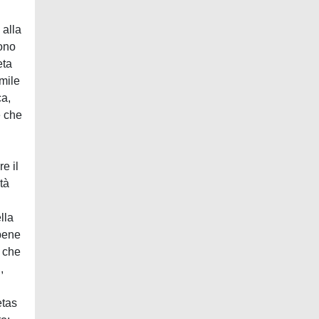
 alla
dono
eta
imile
ca,
e che
e il
tà
lla
 bene
, che
,
etas