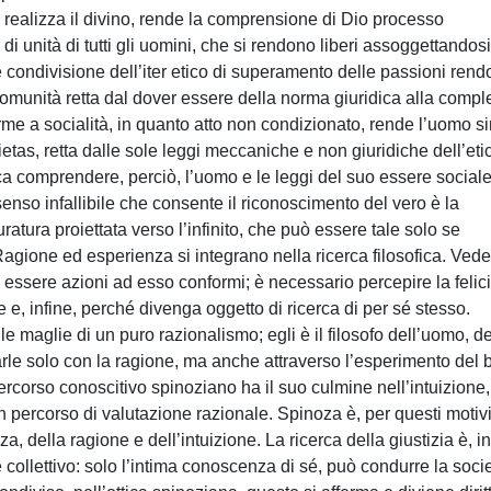
i si realizza il divino, rende la comprensione di Dio processo
di unità di tutti gli uomini, che si rendono liberi assoggettandosi
 condivisione dell’iter etico di superamento delle passioni ren
a comunità retta dal dover essere della norma giuridica alla compl
rme a socialità, in quanto atto non condizionato, rende l’uomo s
ietas, retta dalle sole leggi meccaniche e non giuridiche dell’eti
ca comprendere, perciò, l’uomo e le leggi del suo essere social
senso infallibile che consente il riconoscimento del vero è la
ratura proiettata verso l’infinito, che può essere tale solo se
agione ed esperienza si integrano nella ricerca filosofica. Veder
 essere azioni ad esso conformi; è necessario percepire la felici
 e, infine, perché divenga oggetto di ricerca di per sé stesso.
e maglie di un puro razionalismo; egli è il filosofo dell’uomo, de
arle solo con la ragione, ma anche attraverso l’esperimento del
ercorso conoscitivo spinoziano ha il suo culmine nell’intuizione
 percorso di valutazione razionale. Spinoza è, per questi motivi
, della ragione e dell’intuizione. La ricerca della giustizia è, in
 collettivo: solo l’intima conoscenza di sé, può condurre la soci