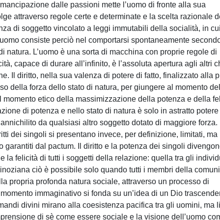
mancipazione dalle passioni mette l’uomo di fronte alla sua
lge attraverso regole certe e determinate e la scelta razionale d
a di soggetto vincolato a leggi immutabili della socialità, in cu
dell’uomo consiste perciò nel comportarsi spontaneamente secondo
 di natura. L’uomo è una sorta di macchina con proprie regole di
à, capace di durare all’infinito, è l’assoluta apertura agli altri c
Il diritto, nella sua valenza di potere di fatto, finalizzato alla 
so della forza dello stato di natura, per giungere al momento de
 al momento etico della massimizzazione della potenza e della fel
azione di potenza e nello stato di natura è solo in astratto potere
annichilito da qualsiasi altro soggetto dotato di maggiore forza.
tti dei singoli si presentano invece, per definizione, limitati, ma
 garantiti dal pactum. Il diritto e la potenza dei singoli divengo
elicità di tutti i soggetti della relazione: quella tra gli individ
 spinoziana ciò è possibile solo quando tutti i membri della comuni
a propria profonda natura sociale, attraverso un processo di
l momento immaginativo si fonda su un’idea di un Dio trascende
andi divini mirano alla coesistenza pacifica tra gli uomini, ma l
prensione di sè come essere sociale e la visione dell’uomo co