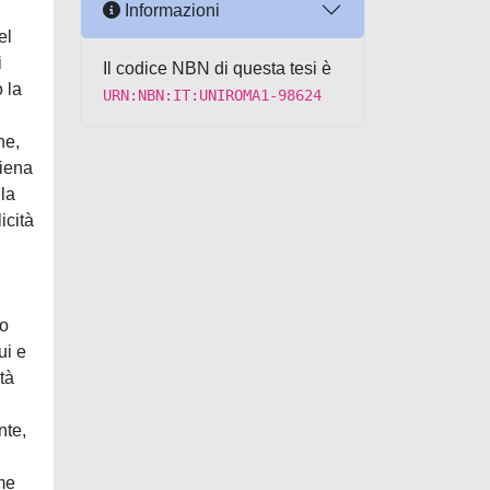
Informazioni
el
i
Il codice NBN di questa tesi è
 la
URN:NBN:IT:UNIROMA1-98624
he,
piena
lla
icità
no
ui e
tà
nte,
i
me