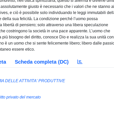
ondiviso, nell’ottica spinoziana, questo si afferma e diviene dirit
 assolutamente giusto è necessario che i valori che ne stanno a
 cives, e ciò è possibile solo individuando le leggi immutabili del
e della sua felicità. La condizione perché l’uomo possa
la libertà di pensiero; solo attraverso una libera speculazione
che costringono la società in una pace apparente. L’uomo che
più bisogno del diritto, conosce Dio e realizza la sua unità con
no è un uomo che si sente felicemente libero; libero dalle passi
ntaneo essere etico.
eta
Scheda completa (DC)
IA DELLE ATTIVITA' PRODUTTIVE
itto privato del mercato