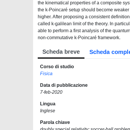
the kinematical properties of a composite syst
the k-Poincaré setup should become weaker 
higher. After proposing a consistent definitio
called k-galilean limit of the theory. In partic
able to perform a first analysis of the quantu
non-commutative k-Poincaré framework.
Scheda breve
Scheda compl
Corso di studio
Fisica
Data di pubblicazione
7-feb-2020
Lingua
Inglese
Parola chiave
doubly special relativity; soccer-ball problem