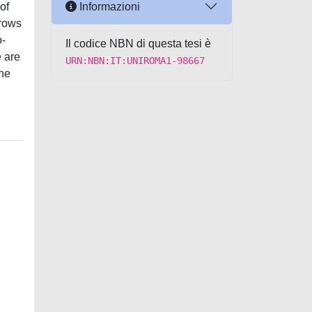
Informazioni
of
grows
o-
Il codice NBN di questa tesi è
e are
URN:NBN:IT:UNIROMA1-98667
the