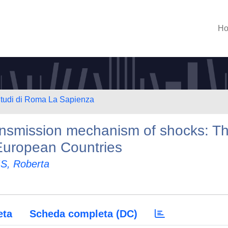
H
 Studi di Roma La Sapienza
ransmission mechanism of shocks: T
 European Countries
S, Roberta
eta
Scheda completa (DC)