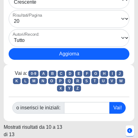
Risultati/Pagina
Autori/Record:
Vai a:
0-9
A
B
C
D
E
F
G
H
I
J
K
L
M
N
O
P
Q
R
S
T
U
V
W
X
Y
Z
o inserisci le iniziali:
Mostrati risultati da 10 a 13
di 13