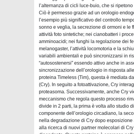
l’alternanza di cicli luce-buio, che si ripetono
Ciò è permesso grazie ad un orologio endogen
l’esempio più significativo del controllo temp
sonno e veglia, la secrezione di ormoni e le fl
attività foto sintetiche; nei cianobatteri i pro
amminoacidi; nei funghi la regolazione dei fe
melanogaster, l’attività locomotoria e la schi
variabili ambientali e può sincronizzarsi in r
“autosostenersi” essendo attivo anche in asse
sincronizzazione dell’orologio in risposta all
proteina Timeless (Tim), questa è mediata dal
(Cry). In seguito a fotoattivazione, Cry inter
proteasoma. Successivamente, anche Cry vie
meccanismo che regola questo processo riman
divide in 2 parti, la prima è volta allo studio
componente dell’orologio circadiano, la secon
nella degradazione di Cry dopo esposizione al
alla ricerca di nuovi partner molecolari di Cr