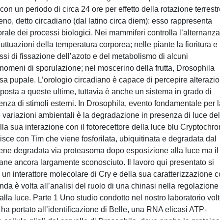
 con un periodo di circa 24 ore per effetto della rotazione terrestr
o, detto circadiano (dal latino circa diem): esso rappresenta
orale dei processi biologici. Nei mammiferi controlla l’alternanza
uttuazioni della temperatura corporea; nelle piante la fioritura e 
cessi di fissazione dell’azoto e del metabolismo di alcuni
nomeni di sporulazione; nel moscerino della frutta, Drosophila
usa pupale. L’orologio circadiano è capace di percepire alterazio
isposta a queste ultime, tuttavia è anche un sistema in grado di
nza di stimoli esterni. In Drosophila, evento fondamentale per l
e variazioni ambientali è la degradazione in presenza di luce del
la sua interazione con il fotorecettore della luce blu Cryptochr
agisce con Tim che viene fosforilata, ubiquitinata e degradata dal
ne degradata via proteasoma dopo esposizione alla luce ma il
e ancora largamente sconosciuto. Il lavoro qui presentato si
 di un interattore molecolare di Cry e della sua caratterizzazione
da è volta all’analisi del ruolo di una chinasi nella regolazione
la luce. Parte 1 Uno studio condotto nel nostro laboratorio vol
y ha portato all’identificazione di Belle, una RNA elicasi ATP-