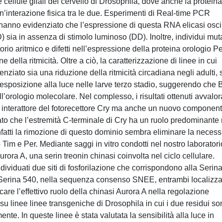
cellule gliali del cervello di Drosophila, dove anche la protein
un’interazione fisica tra le due. Esperimenti di Real-time PCR
ype hanno evidenziato che l’espressione di questa RNA elicasi osci
D) sia in assenza di stimolo luminoso (DD). Inoltre, individui mut
rio aritmico e difetti nell’espressione della proteina orologio Pe
della ritmicità. Oltre a ciò, la caratterizzazione di linee in cui
nziato sia una riduzione della ritmicità circadiana negli adulti, 
po esposizione alla luce nelle larve terzo stadio, suggerendo che 
l’orologio molecolare. Nel complesso, i risultati ottenuti avvalo
un interattore del fotorecettore Cry ma anche un nuovo componen
vato che l’estremità C-terminale di Cry ha un ruolo predominante 
Infatti la rimozione di questo dominio sembra eliminare la necessi
 Tim e Per. Mediante saggi in vitro condotti nel nostro laboratori
rora A, una serin treonin chinasi coinvolta nel ciclo cellulare.
ividuati due siti di fosforilazione che corrispondono alla Serin
Serina 540, nella sequenza consenso SNEE, entrambi localizza
care l’effettivo ruolo della chinasi Aurora A nella regolazione
si su linee linee transgeniche di Drosophila in cui i due residui s
e. In queste linee è stata valutata la sensibilità alla luce in