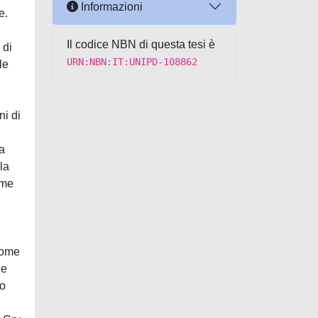
Informazioni
e.
Il codice NBN di questa tesi è
 di
URN:NBN:IT:UNIPD-108862
le
ni di
a
la
ome
 come
 e
to