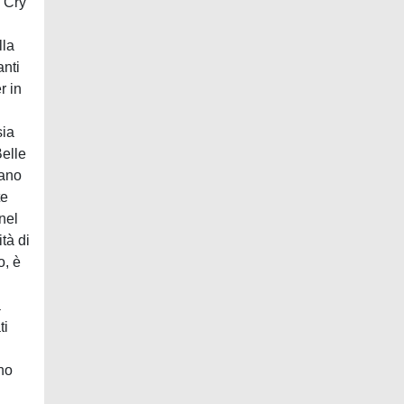
a Cry
lla
anti
r in
sia
Belle
rano
te
nel
tà di
o, è
a
ti
ono