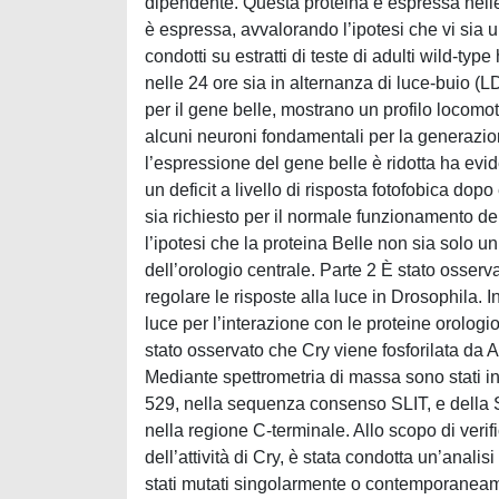
dipendente. Questa proteina è espressa nelle 
è espressa, avvalorando l’ipotesi che vi sia 
condotti su estratti di teste di adulti wild-t
nelle 24 ore sia in alternanza di luce-buio (L
per il gene belle, mostrano un profilo locomoto
alcuni neuroni fondamentali per la generazione 
l’espressione del gene belle è ridotta ha evide
un deficit a livello di risposta fotofobica do
sia richiesto per il normale funzionamento del
l’ipotesi che la proteina Belle non sia solo 
dell’orologio centrale. Parte 2 È stato osser
regolare le risposte alla luce in Drosophila. 
luce per l’interazione con le proteine orologio
stato osservato che Cry viene fosforilata da Au
Mediante spettrometria di massa sono stati ind
529, nella sequenza consenso SLIT, e della 
nella regione C-terminale. Allo scopo di verifi
dell’attività di Cry, è stata condotta un’anali
stati mutati singolarmente o contemporaneament