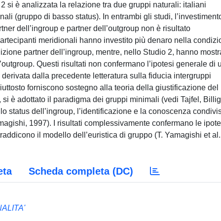
2 si è analizzata la relazione tra due gruppi naturali: italiani
onali (gruppo di basso status). In entrambi gli studi, l’investiment
rtner dell’ingroup e partner dell’outgroup non è risultato
partecipanti meridionali hanno investito più denaro nella condiz
dizione partner dell’ingroup, mentre, nello Studio 2, hanno mostr
’outgroup. Questi risultati non confermano l’ipotesi generale di 
derivata dalla precedente letteratura sulla fiducia intergruppi
ttosto forniscono sostegno alla teoria della giustificazione del
si è adottato il paradigma dei gruppi minimali (vedi Tajfel, Billig
o status dell’ingroup, l’identificazione e la conoscenza condivi
magishi, 1997). I risultati complessivamente confermano le ipote
traddicono il modello dell’euristica di gruppo (T. Yamagishi et al.
eta
Scheda completa (DC)
ALITA'