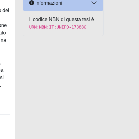
Informazioni
o dei
Il codice NBN di questa tesi è
ione
URN:NBN:IT:UNIPD-173886
ato
una
,
sa
si
,