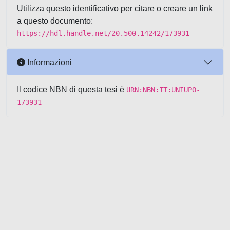
Utilizza questo identificativo per citare o creare un link
a questo documento:
https://hdl.handle.net/20.500.14242/173931
Informazioni
Il codice NBN di questa tesi è
URN:NBN:IT:UNIUPO-
173931
Powered by UNITESI
-
about
UNITESI
-
Utilizzo dei cookie
-
Copyright © 2026
Area riservata